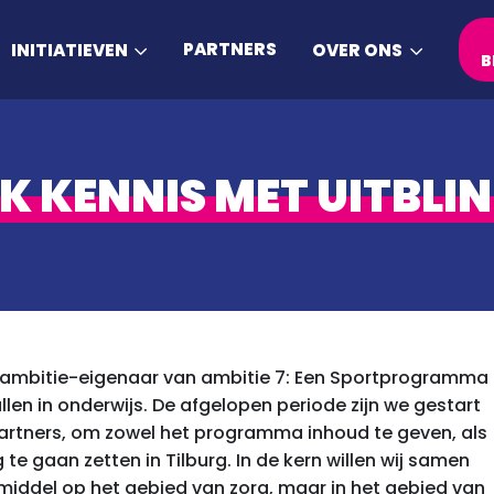
PARTNERS
INITIATIEVEN
OVER ONS
B
 KENNIS MET UITBLI
ij ambitie-eigenaar van ambitie 7: Een Sportprogramma
llen in onderwijs. De afgelopen periode zijn we gestart
rtners, om zowel het programma inhoud te geven, als
gaan zetten in Tilburg. In de kern willen wij samen
 middel op het gebied van zorg, maar in het gebied van