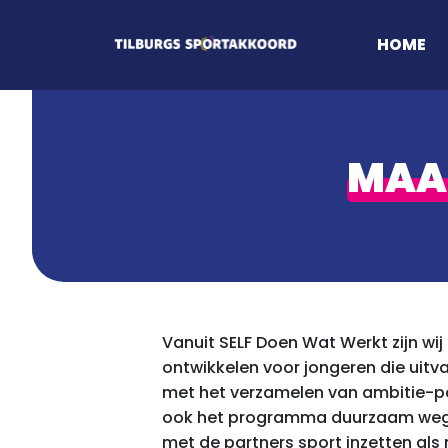
HOME
MAAK
Vanuit SELF Doen Wat Werkt zijn w
ontwikkelen voor jongeren die uitva
met het verzamelen van ambitie-pa
ook het programma duurzaam weg te 
met de partners sport inzetten als