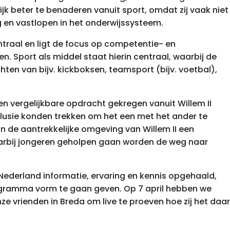
ijk beter te benaderen vanuit sport, omdat zij vaak niet
g en vastlopen in het onderwijssysteem.
entraal en ligt de focus op competentie- en
n. Sport als middel staat hierin centraal, waarbij de
ten van bijv. kickboksen, teamsport (bijv. voetbal),
een vergelijkbare opdracht gekregen vanuit Willem II
lusie konden trekken om het een met het ander te
in de aantrekkelijke omgeving van Willem II een
arbij jongeren geholpen gaan worden de weg naar
 Nederland informatie, ervaring en kennis opgehaald,
ogramma vorm te gaan geven. Op 7 april hebben we
e vrienden in Breda om live te proeven hoe zij het daar