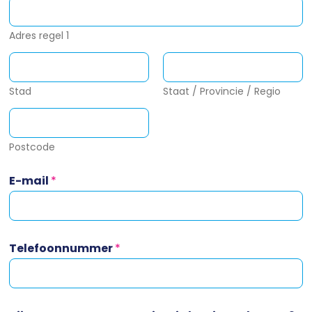
a
t
i
Adres regel 1
e
w
a
t
Stad
Staat / Provincie / Regio
b
e
n
Postcode
E-mail
*
Telefoonnummer
*