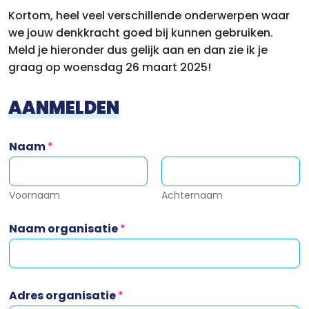
Kortom, heel veel verschillende onderwerpen waar
we jouw denkkracht goed bij kunnen gebruiken.
Meld je hieronder dus gelijk aan en dan zie ik je
graag op woensdag 26 maart 2025!
AANMELDEN
Naam
*
Voornaam
Achternaam
o
Naam organisatie
*
r
g
a
n
i
Adres organisatie
*
s